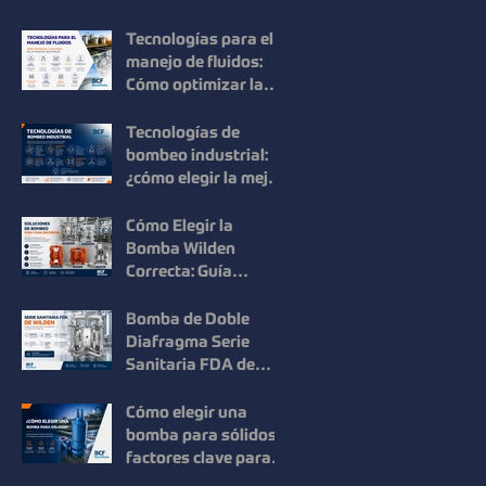
Mouvex: Precisión,
Higiene y Máxima
Tecnologías para el
Recuperación del
manejo de fluidos:
Producto
Cómo optimizar la
eficiencia en los
procesos
Tecnologías de
industriales
bombeo industrial:
¿cómo elegir la mejor
solución para cada
proceso?
Cómo Elegir la
Bomba Wilden
Correcta: Guía
Práctica para una
Selección Inteligente
Bomba de Doble
Diafragma Serie
Sanitaria FDA de
Wilden: Máxima
Higiene y
Cómo elegir una
Confiabilidad para
bomba para sólidos:
Procesos
factores clave para
Industriales
mejorar la eficiencia