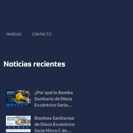
MARCAS
CONTACTO
Noticias recientes
¿Por qué la Bomba
Sanitaria de Disco
Excéntrico Serie
Micro C de Mouvex
ofrece un desempeño
Bombas Sanitarias
superior?
de Disco Excéntrico
Serie Micro C de