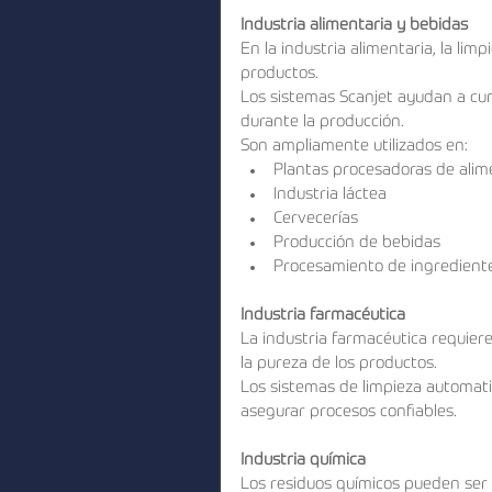
Industria alimentaria y bebidas
En la industria alimentaria, la limp
productos.
Los sistemas Scanjet ayudan a cum
durante la producción.
Son ampliamente utilizados en:
Plantas procesadoras de alim
Industria láctea
Cervecerías
Producción de bebidas
Procesamiento de ingrediente
Industria farmacéutica
La industria farmacéutica requie
la pureza de los productos.
Los sistemas de limpieza automat
asegurar procesos confiables.
Industria química
Los residuos químicos pueden ser 