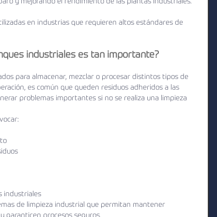
aro y mejorando el rendimiento de las plantas industriales.
ilizadas en industrias que requieren altos estándares de 
anques industriales es tan importante?
zados para almacenar, mezclar o procesar distintos tipos de 
operación, es común que queden residuos adheridos a las 
nerar problemas importantes si no se realiza una limpieza 
vocar:
cto
siduos
 industriales
temas de limpieza industrial que permitan mantener 
 y garanticen procesos seguros.