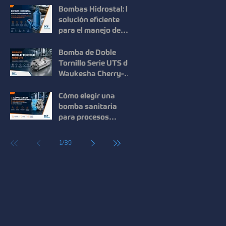
en procesos
Bombas Hidrostal: la
industriales
solución eficiente
para el manejo de
sólidos y aguas
residuales
Bomba de Doble
Tornillo Serie UTS de
Waukesha Cherry-
Burrell: Máxima
Eficiencia para el
Cómo elegir una
Manejo de Fluidos de
bomba sanitaria
Alta Viscosidad
para procesos
industriales: guía
para mejorar la
1
/
39
eficiencia y la
calidad.