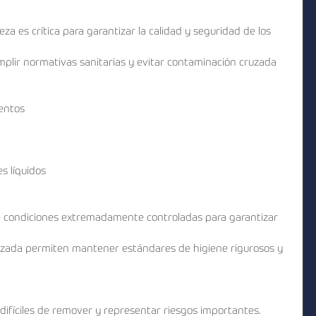
ieza es crítica para garantizar la calidad y seguridad de los 
plir normativas sanitarias y evitar contaminación cruzada 
entos
s líquidos
re condiciones extremadamente controladas para garantizar 
izada permiten mantener estándares de higiene rigurosos y 
difíciles de remover y representar riesgos importantes.