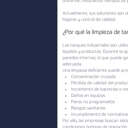
uniforme, reduciendo tiempos de p
Actualmente, sus soluciones son ut
higiene y control de calidad.
¿Por qué la limpieza de t
Los tanques industriales son utili
líquidos y productos. Durante la 
paredes internas, lo que puede ge
adecuada.
Una limpieza deficiente puede pro
Contaminación cruzada
Pérdida de calidad del produ
Incremento de bacterias o re
Daños en equipos
Paros no programados
Riesgos sanitarios
Incumplimiento de normativas
Por ello, las empresas buscan sis
condiciones óptimas de operación