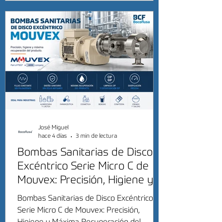
José Miguel
hace 4 días
3 min de lectura
Bombas Sanitarias de Disco
Excéntrico Serie Micro C de
Mouvex: Precisión, Higiene y
Máxima Recuperación del
Bombas Sanitarias de Disco Excéntrico
Producto
Serie Micro C de Mouvex: Precisión,