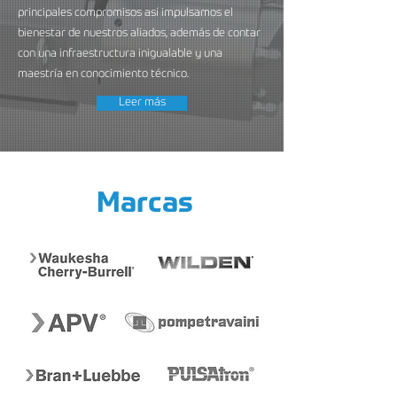
principales compromisos así impulsamos el
bienestar de nuestros aliados, además de contar
con una infraestructura inigualable y una
maestría en conocimiento técnico.
Leer más
Marcas