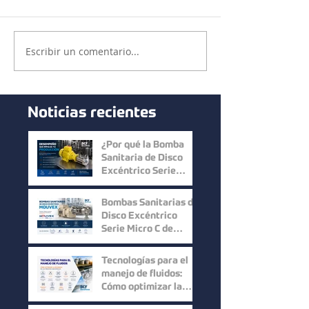
Escribir un comentario...
Noticias recientes
¿Por qué la Bomba
Sanitaria de Disco
Excéntrico Serie
Micro C de Mouvex
ofrece un desempeño
Bombas Sanitarias de
superior?
Disco Excéntrico
Serie Micro C de
Mouvex: Precisión,
Higiene y Máxima
Tecnologías para el
Recuperación del
manejo de fluidos:
Producto
Cómo optimizar la
eficiencia en los