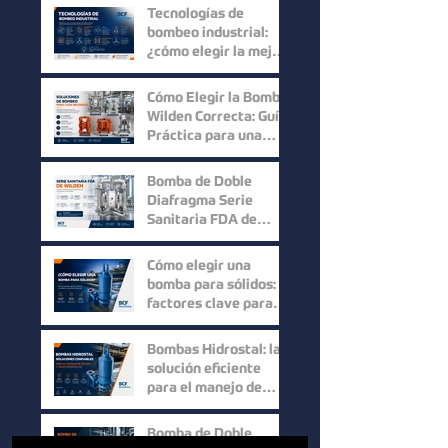
procesos industriales
Tecnologías de
bombeo industrial:
¿cómo elegir la mejor
solución para cada
proceso?
Cómo Elegir la Bomba
Wilden Correcta: Guía
Práctica para una
Selección Inteligente
Bomba de Doble
Diafragma Serie
Sanitaria FDA de
Wilden: Máxima
Higiene y
Cómo elegir una
Confiabilidad para
bomba para sólidos:
Procesos Industriales
factores clave para
mejorar la eficiencia
en procesos
Bombas Hidrostal: la
industriales
solución eficiente
para el manejo de
sólidos y aguas
residuales
Bomba de Doble