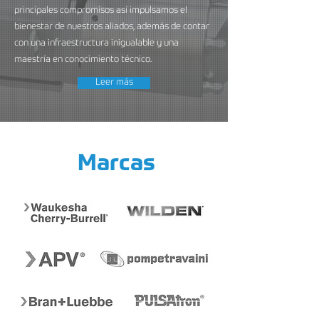
principales compromisos así impulsamos el
bienestar de nuestros aliados, además de contar
con una infraestructura inigualable y una
maestría en conocimiento técnico.
Leer más
Marcas