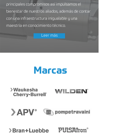
principales compromisos así impulsamos el
bienestar de nuestros aliados, además de contar
con una infraestructura inigualable y una
maestría en conocimiento técnico.
Leer más
Marcas