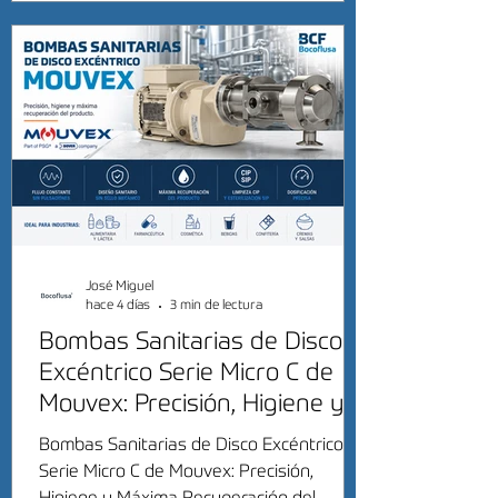
José Miguel
hace 4 días
3 min de lectura
Bombas Sanitarias de Disco
Excéntrico Serie Micro C de
Mouvex: Precisión, Higiene y
Máxima Recuperación del
Bombas Sanitarias de Disco Excéntrico
Producto
Serie Micro C de Mouvex: Precisión,