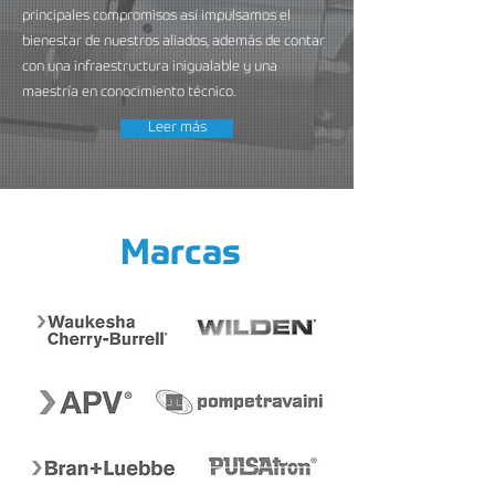
principales compromisos así impulsamos el
bienestar de nuestros aliados, además de contar
con una infraestructura inigualable y una
maestría en conocimiento técnico.
Leer más
Marcas