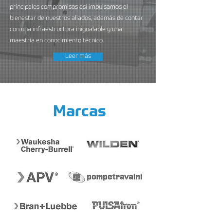
principales compromisos así impulsamos el
bienestar de nuestros aliados, además de contar
con una infraestructura inigualable y una
maestría en conocimiento técnico.
Leer más
Marcas