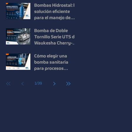
en procesos
Bombas Hidrostal: la
industriales
solución eficiente
para el manejo de
sólidos y aguas
residuales
Bomba de Doble
Tornillo Serie UTS de
Waukesha Cherry-
Burrell: Máxima
Eficiencia para el
Cómo elegir una
Manejo de Fluidos de
bomba sanitaria
Alta Viscosidad
para procesos
industriales: guía
para mejorar la
1
/
39
eficiencia y la
calidad.