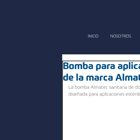
INICIO
NOSOTROS
Bomba para aplica
de la marca Alma
La bomba Almatec sanitaria de dob
diseñada para aplicaciones estérile