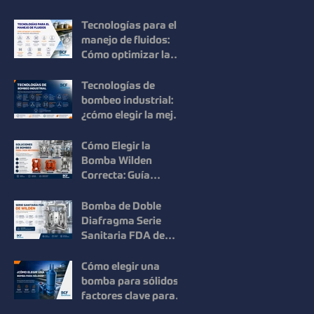
Mouvex: Precisión,
Higiene y Máxima
Tecnologías para el
Recuperación del
manejo de fluidos:
Producto
Cómo optimizar la
eficiencia en los
procesos
Tecnologías de
industriales
bombeo industrial:
¿cómo elegir la mejor
solución para cada
proceso?
Cómo Elegir la
Bomba Wilden
Correcta: Guía
Práctica para una
Selección Inteligente
Bomba de Doble
Diafragma Serie
Sanitaria FDA de
Wilden: Máxima
Higiene y
Cómo elegir una
Confiabilidad para
bomba para sólidos:
Procesos
factores clave para
Industriales
mejorar la eficiencia