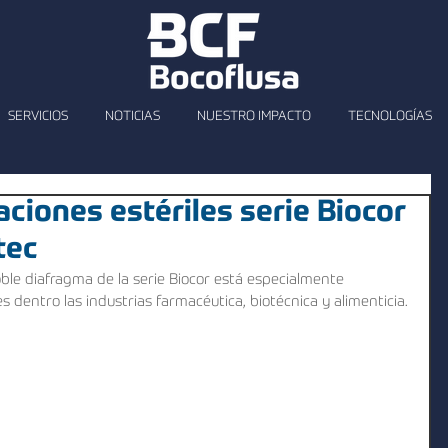
SERVICIOS
NOTICIAS
NUESTRO IMPACTO
TECNOLOGÍAS
ciones estériles serie Biocor
tec
le diafragma de la serie Biocor está especialmente 
s dentro las industrias farmacéutica, biotécnica y alimenticia.