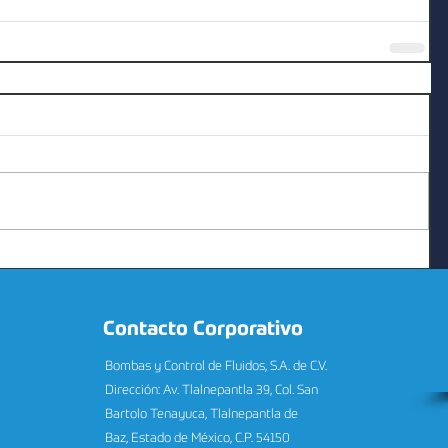
Contacto Corporativo
Bombas y Control de Fluidos, S.A. de C.V.
Dirección: Av. Tlalnepantla 39, Col. San
Bartolo Tenayuca, Tlalnepantla de
Baz, Estado de México, C.P. 54150