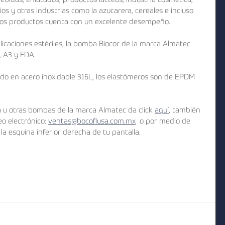
bidas, enlatados, productos lácteos, industria cosmética, 
os y otras industrias como la azucarera, cereales e incluso 
evos productos cuenta con un excelente desempeño.
icaciones estériles, la bomba Biocor de la marca Almatec 
, A3 y FDA.
ado en acero inoxidable 316L, los elastómeros son de EPDM 
 u otras bombas de la marca Almatec da click 
aquí
, también 
o electrónico: 
ventas@bocoflusa.com.mx
  o por medio de 
a esquina inferior derecha de tu pantalla.