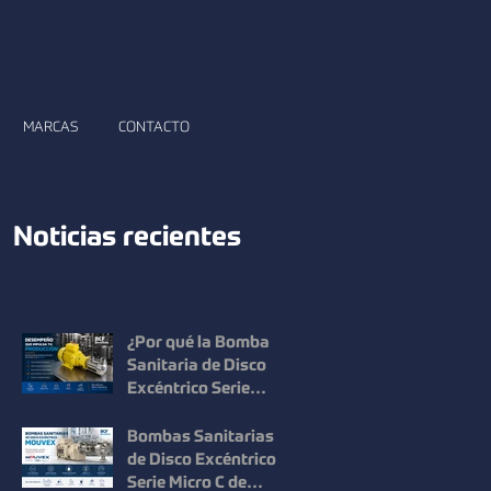
MARCAS
CONTACTO
Noticias recientes
¿Por qué la Bomba
Sanitaria de Disco
Excéntrico Serie
Micro C de Mouvex
ofrece un desempeño
Bombas Sanitarias
superior?
de Disco Excéntrico
Serie Micro C de