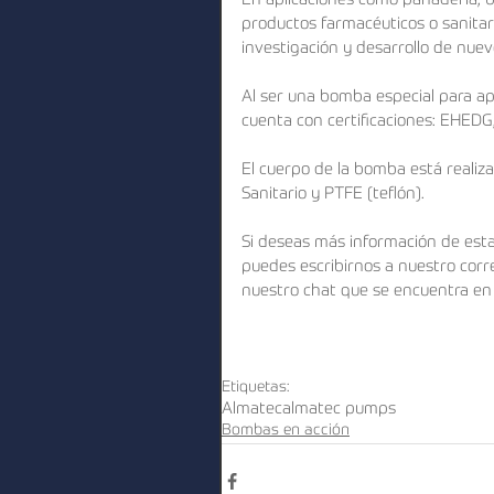
En aplicaciones como panadería, be
productos farmacéuticos o sanitari
investigación y desarrollo de nu
Al ser una bomba especial para apl
cuenta con certificaciones: EHEDG
El cuerpo de la bomba está realiz
Sanitario y PTFE (teflón).
Si deseas más información de esta
puedes escribirnos a nuestro corre
nuestro chat que se encuentra en l
Etiquetas:
Almatec
almatec pumps
Bombas en acción