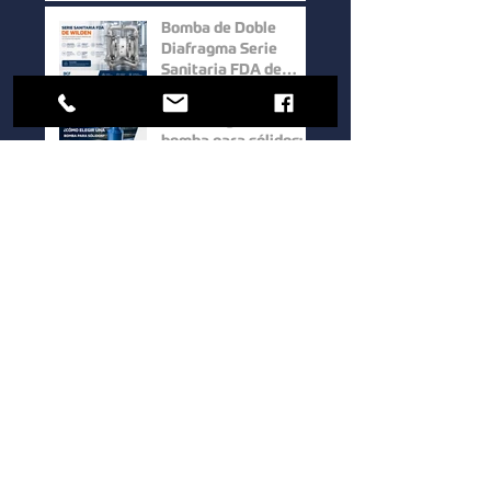
Selección Inteligente
Bomba de Doble
Diafragma Serie
Sanitaria FDA de
Wilden: Máxima
Higiene y
Cómo elegir una
Confiabilidad para
bomba para sólidos:
Procesos Industriales
factores clave para
mejorar la eficiencia
en procesos
Bombas Hidrostal: la
industriales
solución eficiente
para el manejo de
sólidos y aguas
residuales
Bomba de Doble
Tornillo Serie UTS de
Waukesha Cherry-
Burrell: Máxima
Eficiencia para el
Cómo elegir una
Manejo de Fluidos de
bomba sanitaria para
Alta Viscosidad
procesos industriales:
guía para mejorar la
eficiencia y la calidad.