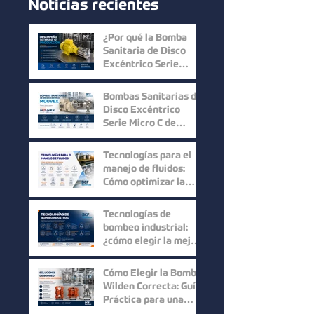
Noticias recientes
¿Por qué la Bomba
Sanitaria de Disco
Excéntrico Serie
Micro C de Mouvex
ofrece un desempeño
Bombas Sanitarias de
superior?
Disco Excéntrico
Serie Micro C de
Mouvex: Precisión,
Higiene y Máxima
Tecnologías para el
Recuperación del
manejo de fluidos:
Producto
Cómo optimizar la
eficiencia en los
procesos industriales
Tecnologías de
bombeo industrial:
¿cómo elegir la mejor
solución para cada
proceso?
Cómo Elegir la Bomba
Wilden Correcta: Guía
Práctica para una