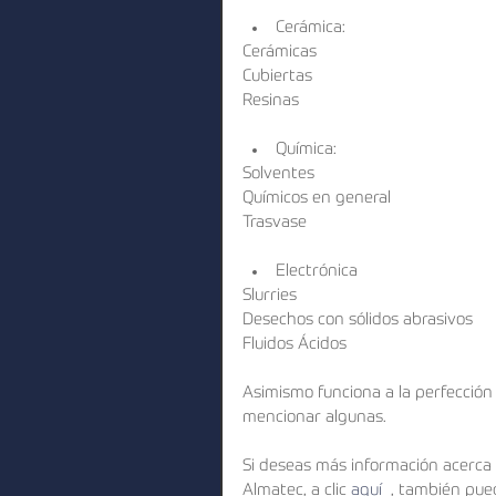
Cerámica:
Cerámicas
Cubiertas
Resinas
Química:
Solventes
Químicos en general
Trasvase
Electrónica
Slurries
Desechos con sólidos abrasivos
Fluidos Ácidos
Asimismo funciona a la perfección 
mencionar algunas.
Si deseas más información acerca
Almatec, a clic 
aquí 
 , también pue