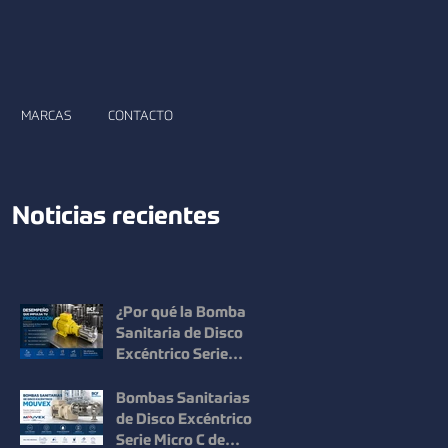
MARCAS
CONTACTO
Noticias recientes
¿Por qué la Bomba
Sanitaria de Disco
Excéntrico Serie
Micro C de Mouvex
ofrece un desempeño
Bombas Sanitarias
superior?
de Disco Excéntrico
Serie Micro C de