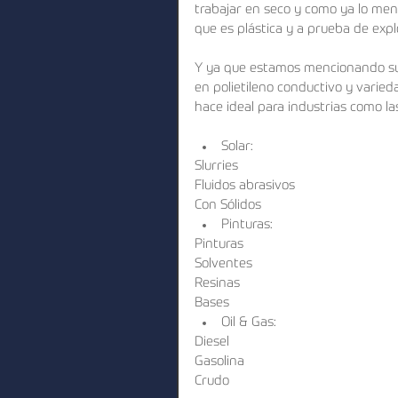
trabajar en seco y como ya lo men
que es plástica y a prueba de expl
Y ya que estamos mencionando su 
en polietileno conductivo y varied
hace ideal para industrias como l
Solar:
Slurries
Fluidos abrasivos
Con Sólidos
Pinturas:
Pinturas
Solventes
Resinas
Bases
Oil & Gas:
Diesel
Gasolina
Crudo