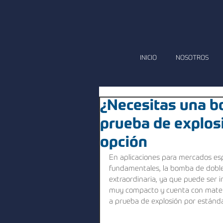
INICIO
NOSOTROS
¿Necesitas una b
prueba de explosi
opción
En aplicaciones para mercados esp
fundamentales, la bomba de doble
extraordinaria, ya que puede ser 
muy compacto y cuenta con materia
a prueba de explosión por estánda