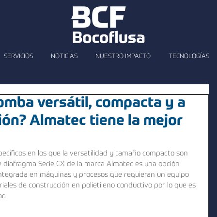
SERVICIOS
NOTICIAS
NUESTRO IMPACTO
TECNOLOGÍAS
omba versátil, compacta y a
ón? Almatec tiene la mejor
ecíficos en los que la versatilidad y tamaño compacto son 
 diafragma Serie CX de la marca Almatec es una opción 
integrada en máquinas y procesos que requieran un equipo 
les de construcción en polietileno conductivo por lo que es 
r. 