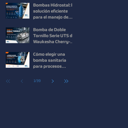
en procesos
Bombas Hidrostal: la
industriales
solución eficiente
para el manejo de
sólidos y aguas
residuales
Bomba de Doble
Tornillo Serie UTS de
Waukesha Cherry-
Burrell: Máxima
Eficiencia para el
Cómo elegir una
Manejo de Fluidos de
bomba sanitaria
Alta Viscosidad
para procesos
industriales: guía
para mejorar la
1
/
39
eficiencia y la
calidad.