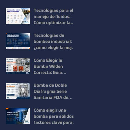
Mouvex: Precisión,
Higiene y Máxima
Tecnologías para el
Recuperación del
manejo de fluidos:
Producto
Cómo optimizar la
eficiencia en los
procesos
Tecnologías de
industriales
bombeo industrial:
¿cómo elegir la mejor
solución para cada
proceso?
Cómo Elegir la
Bomba Wilden
Correcta: Guía
Práctica para una
Selección Inteligente
Bomba de Doble
Diafragma Serie
Sanitaria FDA de
Wilden: Máxima
Higiene y
Cómo elegir una
Confiabilidad para
bomba para sólidos:
Procesos
factores clave para
Industriales
mejorar la eficiencia