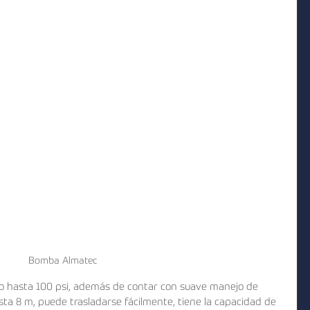
Bomba Almatec
jo hasta 100 psi, además de contar con suave manejo de 
sta 8 m, puede trasladarse fácilmente, tiene la capacidad de 