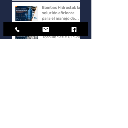
mejorar la eficiencia
en procesos
Bombas Hidrostal: la
industriales
solución eficiente
para el manejo de
sólidos y aguas
residuales
Bomba de Doble
Tornillo Serie UTS de
Waukesha Cherry-
Burrell: Máxima
Eficiencia para el
Cómo elegir una
Manejo de Fluidos de
bomba sanitaria para
Alta Viscosidad
procesos industriales:
guía para mejorar la
eficiencia y la calidad.
1
/
39
Bocoflusa
®
Somos una empresa de valores y