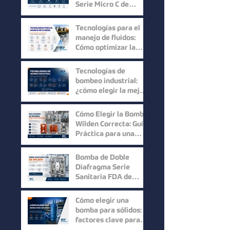
Serie Micro C de
Mouvex: Precisión,
Higiene y Máxima
Tecnologías para el
Recuperación del
manejo de fluidos:
Producto
Cómo optimizar la
eficiencia en los
procesos industriales
Tecnologías de
bombeo industrial:
¿cómo elegir la mejor
solución para cada
proceso?
Cómo Elegir la Bomba
Wilden Correcta: Guía
Práctica para una
Selección Inteligente
Bomba de Doble
Diafragma Serie
Sanitaria FDA de
Wilden: Máxima
Higiene y
Cómo elegir una
Confiabilidad para
bomba para sólidos:
Procesos Industriales
factores clave para