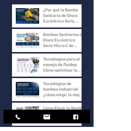
¿Por qué la Bomba
Sanitaria de Disco
Excéntrico Serie
Micro C de Mouvex
ofrece un desempeño
Bombas Sanitarias de
superior?
Disco Excéntrico
Serie Micro C de
Mouvex: Precisión,
Higiene y Máxima
Tecnologías para el
Recuperación del
manejo de fluidos:
Producto
Cómo optimizar la
eficiencia en los
procesos industriales
Tecnologías de
bombeo industrial:
¿cómo elegir la mejor
solución para cada
proceso?
Cómo Elegir la Bomba
Wilden Correcta: Guía
Práctica para una
Selección Inteligente