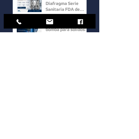
Diafragma Serie
Sanitaria FDA de
Wilden: Máxima
Higiene y
Cómo elegir una
Confiabilidad para
bomba para sólidos:
Procesos Industriales
factores clave para
mejorar la eficiencia
en procesos
Bombas Hidrostal: la
industriales
solución eficiente
para el manejo de
sólidos y aguas
residuales
Bomba de Doble
Tornillo Serie UTS de
Waukesha Cherry-
Burrell: Máxima
Eficiencia para el
Cómo elegir una
Manejo de Fluidos de
bomba sanitaria para
Alta Viscosidad
procesos industriales:
guía para mejorar la
eficiencia y la calidad.
1
/
39