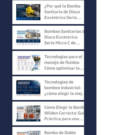
¿Por qué la Bomba
Sanitaria de Disco
Excéntrico Serie
Micro C de Mouvex
ofrece un desempeño
Bombas Sanitarias de
superior?
Disco Excéntrico
Serie Micro C de
Mouvex: Precisión,
Higiene y Máxima
Tecnologías para el
Recuperación del
manejo de fluidos:
Producto
Cómo optimizar la
eficiencia en los
procesos industriales
Tecnologías de
bombeo industrial:
¿cómo elegir la mejor
solución para cada
proceso?
Cómo Elegir la Bomba
Wilden Correcta: Guía
Práctica para una
Selección Inteligente
Bomba de Doble