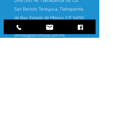
Dirección: Av. Tlalnepantla 39, Col.
San Bartolo Tenayuca, Tlalnepantla
de Baz, Estado de México, C.P. 54150
Tel:
(55) 5587 5075
ventas@bocoflusa.com.mx
Aviso de Privacidad
Encuesta de satisfacción