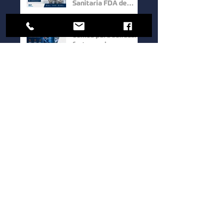
Sanitaria FDA de
Wilden: Máxima
Higiene y
Cómo elegir una
Confiabilidad para
bomba para sólidos:
Procesos Industriales
factores clave para
mejorar la eficiencia
en procesos
Bombas Hidrostal: la
industriales
solución eficiente
para el manejo de
sólidos y aguas
residuales
Bomba de Doble
Tornillo Serie UTS de
Waukesha Cherry-
Burrell: Máxima
Eficiencia para el
Cómo elegir una
Manejo de Fluidos de
bomba sanitaria para
Alta Viscosidad
procesos industriales:
guía para mejorar la
eficiencia y la calidad.
1
/
39