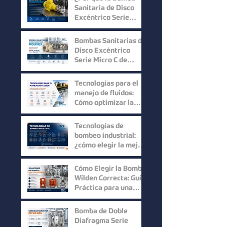
Sanitaria de Disco
Excéntrico Serie
Micro C de Mouvex
ofrece un desempeño
Bombas Sanitarias de
superior?
Disco Excéntrico
Serie Micro C de
Mouvex: Precisión,
Higiene y Máxima
Tecnologías para el
Recuperación del
manejo de fluidos:
Producto
Cómo optimizar la
eficiencia en los
procesos industriales
Tecnologías de
bombeo industrial:
¿cómo elegir la mejor
solución para cada
proceso?
Cómo Elegir la Bomba
Wilden Correcta: Guía
Práctica para una
Selección Inteligente
Bomba de Doble
Diafragma Serie