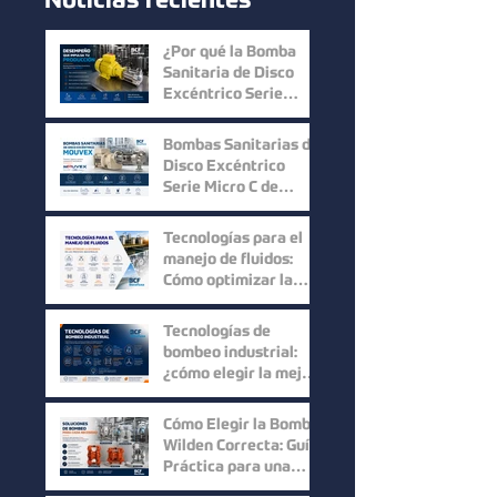
Noticias recientes
¿Por qué la Bomba
Sanitaria de Disco
Excéntrico Serie
Micro C de Mouvex
ofrece un desempeño
Bombas Sanitarias de
superior?
Disco Excéntrico
Serie Micro C de
Mouvex: Precisión,
Higiene y Máxima
Tecnologías para el
Recuperación del
manejo de fluidos:
Producto
Cómo optimizar la
eficiencia en los
procesos industriales
Tecnologías de
bombeo industrial:
¿cómo elegir la mejor
solución para cada
proceso?
Cómo Elegir la Bomba
Wilden Correcta: Guía
Práctica para una
Selección Inteligente