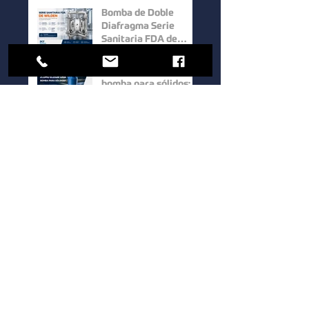
Bomba de Doble
Diafragma Serie
Sanitaria FDA de
Wilden: Máxima
Higiene y
Cómo elegir una
Confiabilidad para
bomba para sólidos:
Procesos Industriales
factores clave para
mejorar la eficiencia
en procesos
Bombas Hidrostal: la
industriales
solución eficiente
para el manejo de
sólidos y aguas
residuales
Bomba de Doble
Tornillo Serie UTS de
Waukesha Cherry-
Burrell: Máxima
Eficiencia para el
Cómo elegir una
Manejo de Fluidos de
bomba sanitaria para
Alta Viscosidad
procesos industriales:
guía para mejorar la
eficiencia y la calidad.
1
/
39