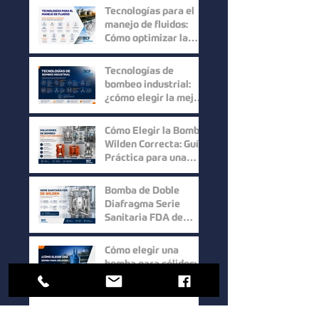
Higiene y Máxima
Tecnologías para el
Recuperación del
manejo de fluidos:
Producto
Cómo optimizar la
eficiencia en los
procesos industriales
Tecnologías de
bombeo industrial:
¿cómo elegir la mejor
solución para cada
proceso?
Cómo Elegir la Bomba
Wilden Correcta: Guía
Práctica para una
Selección Inteligente
Bomba de Doble
Diafragma Serie
Sanitaria FDA de
Wilden: Máxima
Higiene y
Cómo elegir una
Confiabilidad para
bomba para sólidos:
Procesos Industriales
factores clave para
mejorar la eficiencia
en procesos
Bombas Hidrostal: la
industriales