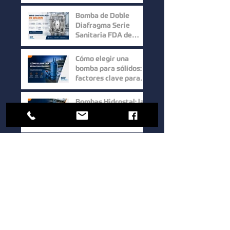
Selección Inteligente
Bomba de Doble
Diafragma Serie
Sanitaria FDA de
Wilden: Máxima
Higiene y
Cómo elegir una
Confiabilidad para
bomba para sólidos:
Procesos Industriales
factores clave para
mejorar la eficiencia
en procesos
Bombas Hidrostal: la
industriales
solución eficiente
para el manejo de
sólidos y aguas
residuales
Bomba de Doble
Tornillo Serie UTS de
Waukesha Cherry-
Burrell: Máxima
Eficiencia para el
Cómo elegir una
Manejo de Fluidos de
bomba sanitaria para
Alta Viscosidad
procesos industriales:
guía para mejorar la
eficiencia y la calidad.