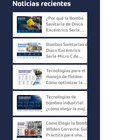
Noticias recientes
¿Por qué la Bomba
Sanitaria de Disco
Excéntrico Serie
Micro C de Mouvex
ofrece un desempeño
Bombas Sanitarias de
superior?
Disco Excéntrico
Serie Micro C de
Mouvex: Precisión,
Higiene y Máxima
Tecnologías para el
Recuperación del
manejo de fluidos:
Producto
Cómo optimizar la
eficiencia en los
procesos industriales
Tecnologías de
bombeo industrial:
¿cómo elegir la mejor
solución para cada
proceso?
Cómo Elegir la Bomba
Wilden Correcta: Guía
Práctica para una