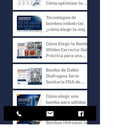
Producto
Cómo optimizar la
eficiencia en los
procesos industriales
Tecnologías de
bombeo industrial:
¿cómo elegir la mejor
solución para cada
proceso?
Cómo Elegir la Bomba
Wilden Correcta: Guía
Práctica para una
Selección Inteligente
Bomba de Doble
Diafragma Serie
Sanitaria FDA de
Wilden: Máxima
Higiene y
Cómo elegir una
Confiabilidad para
bomba para sólidos:
Procesos Industriales
factores clave para
mejorar la eficiencia
en procesos
Bombas Hidrostal: la
industriales
solución eficiente
para el manejo de