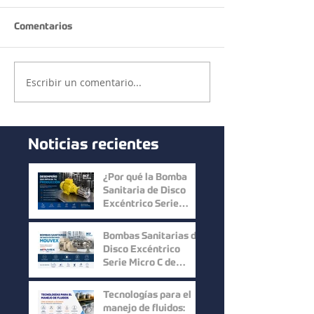
Comentarios
Escribir un comentario...
Noticias recientes
¿Por qué la Bomba
Sanitaria de Disco
Excéntrico Serie
Micro C de Mouvex
ofrece un desempeño
Bombas Sanitarias de
superior?
Disco Excéntrico
Serie Micro C de
Mouvex: Precisión,
Higiene y Máxima
Tecnologías para el
Recuperación del
manejo de fluidos: