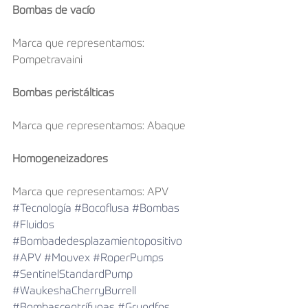
Bombas de vacío
Marca que representamos: 
Pompetravaini
Bombas peristálticas
Marca que representamos: Abaque
Homogeneizadores
Marca que representamos: APV
#Tecnología
#Bocoflusa
#Bombas
#Fluidos
#Bombadedesplazamientopositivo
#APV
#Mouvex
#RoperPumps
#SentinelStandardPump
#WaukeshaCherryBurrell