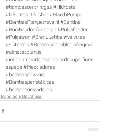
#Bombascentrífugas
#Grundfos
#bombascentrífugas
#Hidrostal
#DPumps
#Gusher
#MarchPumps
#BombasPompetravaini
#Centinel
#Bombasdosificadoras
#Pulsafeeder
#Pulsatron
#BranLuebbe
#válvulas
#sistemas
#Bombasdedoblediafragma
#almatecpumps
#intercambiadoresdecalordesuperficier
aspada
#Mezcladores
#bombasdevacío
#Bombasperistálticas
#homogeneizadores
Tecnología Bocoflusa