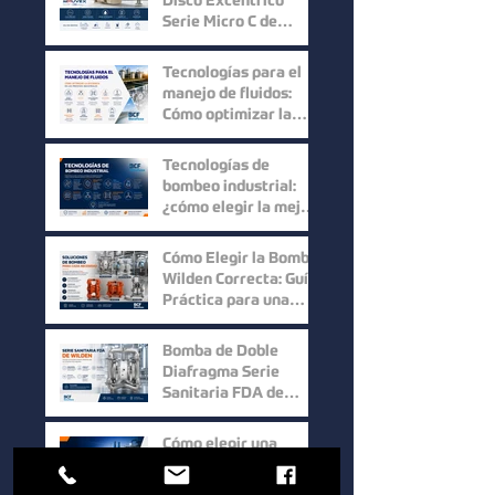
Disco Excéntrico
Serie Micro C de
Mouvex: Precisión,
Higiene y Máxima
Tecnologías para el
Recuperación del
manejo de fluidos:
Producto
Cómo optimizar la
eficiencia en los
procesos industriales
Tecnologías de
bombeo industrial:
¿cómo elegir la mejor
solución para cada
proceso?
Cómo Elegir la Bomba
Wilden Correcta: Guía
Práctica para una
Selección Inteligente
Bomba de Doble
Diafragma Serie
Sanitaria FDA de
Wilden: Máxima
Higiene y
Cómo elegir una
Confiabilidad para
bomba para sólidos:
Procesos Industriales
factores clave para