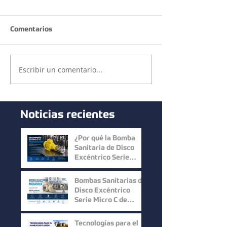
Comentarios
Escribir un comentario...
Noticias recientes
¿Por qué la Bomba
Sanitaria de Disco
Excéntrico Serie
Micro C de Mouvex
ofrece un desempeño
Bombas Sanitarias de
superior?
Disco Excéntrico
Serie Micro C de
Mouvex: Precisión,
Higiene y Máxima
Tecnologías para el