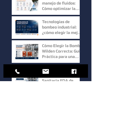
Recuperación del
manejo de fluidos:
Producto
Cómo optimizar la
eficiencia en los
procesos industriales
Tecnologías de
bombeo industrial:
¿cómo elegir la mejor
solución para cada
proceso?
Cómo Elegir la Bomba
Wilden Correcta: Guía
Práctica para una
Selección Inteligente
Bomba de Doble
Diafragma Serie
Sanitaria FDA de
Wilden: Máxima
Higiene y
Cómo elegir una
Confiabilidad para
bomba para sólidos:
Procesos Industriales
factores clave para
mejorar la eficiencia
en procesos
Bombas Hidrostal: la
industriales
solución eficiente