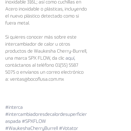
inoxidable 316L; así como cuchillas en 
Acero inoxidable o plásticas, incluyendo 
el nuevo plástico detectado como si 
fuera metal.
Si quieres conocer más sobre este 
intercambiador de calor u otros 
productos de Waukesha Cherry-Burrell, 
una marca SPX FLOW, da clic 
aquí,
contáctanos al teléfono 01(55) 5587 
5075 o envíanos un correo electrónico 
a: ventas@bocoflusa.com.mx
#interca
#intercambiadoresdecalordesuperficier
aspada
#SPXFLOW
#WaukeshaCherryBurrell
#Votator