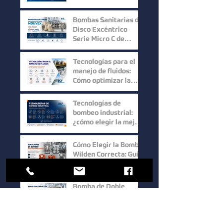
Micro C de Mouvex
ofrece un desempeño
Bombas Sanitarias de
superior?
Disco Excéntrico
Serie Micro C de
Mouvex: Precisión,
Higiene y Máxima
Tecnologías para el
Recuperación del
manejo de fluidos:
Producto
Cómo optimizar la
eficiencia en los
procesos industriales
Tecnologías de
bombeo industrial:
¿cómo elegir la mejor
solución para cada
proceso?
Cómo Elegir la Bomba
Wilden Correcta: Guía
Práctica para una
Selección Inteligente
Bomba de Doble
Diafragma Serie
Sanitaria FDA de
Wilden: Máxima