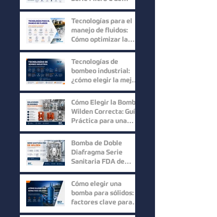
Mouvex: Precisión,
Higiene y Máxima
Tecnologías para el
Recuperación del
manejo de fluidos:
Producto
Cómo optimizar la
eficiencia en los
procesos industriales
Tecnologías de
bombeo industrial:
¿cómo elegir la mejor
solución para cada
proceso?
Cómo Elegir la Bomba
Wilden Correcta: Guía
Práctica para una
Selección Inteligente
Bomba de Doble
Diafragma Serie
Sanitaria FDA de
Wilden: Máxima
Higiene y
Cómo elegir una
Confiabilidad para
bomba para sólidos:
Procesos Industriales
factores clave para
mejorar la eficiencia