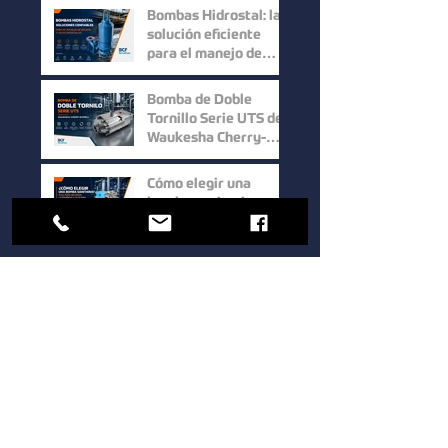
en procesos
Bombas Hidrostal: la
industriales
solución eficiente
para el manejo de
sólidos y aguas
residuales
Bomba de Doble
Tornillo Serie UTS de
Waukesha Cherry-
Burrell: Máxima
Eficiencia para el
Cómo elegir una
Manejo de Fluidos de
bomba sanitaria para
Alta Viscosidad
procesos industriales:
guía para mejorar la
eficiencia y la calidad.
1
/
39
Bocoflusa
®
Somos una empresa de valores y
principios que constituyen la