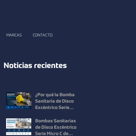
MARCAS
CONTACTO
Noticias recientes
¿Por qué la Bomba
Sanitaria de Disco
Excéntrico Serie
Micro C de Mouvex
ofrece un desempeño
Bombas Sanitarias
superior?
de Disco Excéntrico
Serie Micro C de