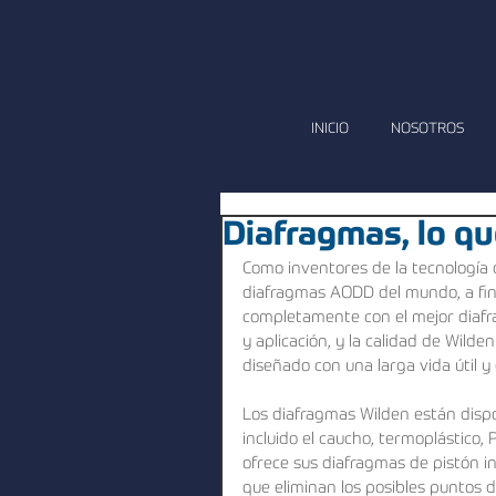
INICIO
NOSOTROS
Diafragmas, lo q
Como inventores de la tecnología 
diafragmas AODD del mundo, a fin 
completamente con el mejor diafra
y aplicación, y la calidad de Wild
diseñado con una larga vida útil y
Los diafragmas Wilden están dispo
incluido el caucho, termoplástico,
ofrece sus diafragmas de pistón i
que eliminan los posibles puntos d