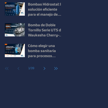
en procesos
Bombas Hidrostal: la
industriales
solución eficiente
para el manejo de
sólidos y aguas
residuales
Bomba de Doble
Tornillo Serie UTS de
Waukesha Cherry-
Burrell: Máxima
Eficiencia para el
Cómo elegir una
Manejo de Fluidos de
bomba sanitaria
Alta Viscosidad
para procesos
industriales: guía
para mejorar la
1
/
39
eficiencia y la
calidad.