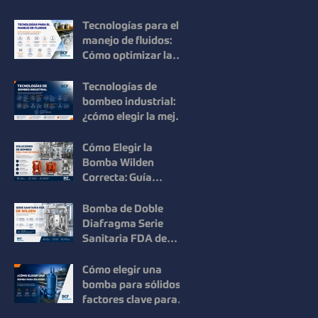
Mouvex: Precisión,
Higiene y Máxima
Tecnologías para el
Recuperación del
manejo de fluidos:
Producto
Cómo optimizar la
eficiencia en los
procesos
Tecnologías de
industriales
bombeo industrial:
¿cómo elegir la mejor
solución para cada
proceso?
Cómo Elegir la
Bomba Wilden
Correcta: Guía
Práctica para una
Selección Inteligente
Bomba de Doble
Diafragma Serie
Sanitaria FDA de
Wilden: Máxima
Higiene y
Cómo elegir una
Confiabilidad para
bomba para sólidos:
Procesos
factores clave para
Industriales
mejorar la eficiencia