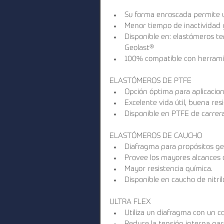
Su forma enroscada permite una
Menor tiempo de inactividad 
Disponible en: elastómeros ter
Geolast®  
100% compatible con herramie
ELASTÓMEROS DE PTFE 
Opción óptima para aplicacion
Excelente vida útil, buena resi
Disponible en PTFE de carrer
ELASTÓMEROS DE CAUCHO 
Diafragma para propósitos gen
Provee los mayores alcances 
Mayor resistencia química.  
Disponible en caucho de nitri
ULTRA FLEX 
Utiliza un diafragma con un c