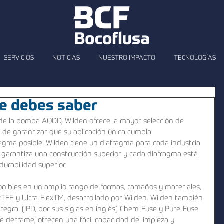
SERVICIOS
NOTICIAS
NUESTRO IMPACTO
TECNOLOGÍAS
ue debes saber
de la bomba AODD, Wilden ofrece la mayor selección de 
de garantizar que su aplicación única cumpla 
gma posible. Wilden tiene un diafragma para cada industria 
en garantiza una construcción superior y cada diafragma está 
 durabilidad superior.
nibles en un amplio rango de formas, tamaños y materiales, 
 PTFE y Ultra-FlexTM, desarrollado por Wilden. Wilden también 
ntegral (IPD, por sus siglas en inglés) Chem-Fuse y Pure-Fuse 
e derrame, ofrecen una fácil capacidad de limpieza y 