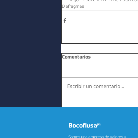
Mayor resistencia a la abrasión co
Diafragmas
Comentarios
Escribir un comentario...
Bocoflusa
®
Somos una empresa de valores y