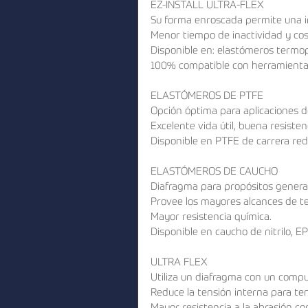
EZ-INSTALL ULTRA-FLEX
Su forma enroscada permite una ins
Menor tiempo de inactividad y co
Disponible en: elastómeros termopl
100% compatible con herramientas
ELASTÓMEROS DE PTFE
Opción óptima para aplicaciones d
Excelente vida útil, buena resisten
Disponible en PTFE de carrera red
ELASTÓMEROS DE CAUCHO
Diafragma para propósitos genera
Provee los mayores alcances de t
Mayor resistencia química.
Disponible en caucho de nitrilo, 
ULTRA FLEX
Utiliza un diafragma con un compu
Reduce la tensión interna para ten