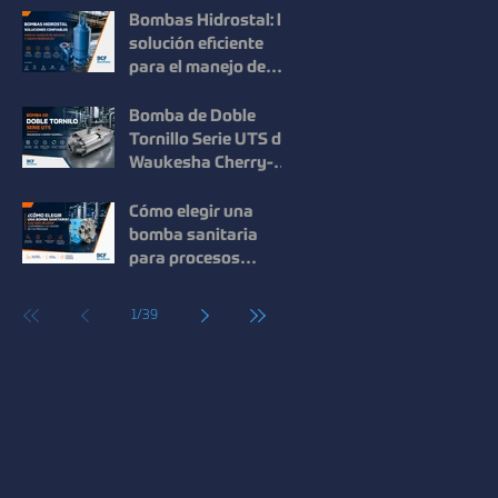
en procesos
Bombas Hidrostal: la
industriales
solución eficiente
para el manejo de
sólidos y aguas
residuales
Bomba de Doble
Tornillo Serie UTS de
Waukesha Cherry-
Burrell: Máxima
Eficiencia para el
Cómo elegir una
Manejo de Fluidos de
bomba sanitaria
Alta Viscosidad
para procesos
industriales: guía
para mejorar la
1
/
39
eficiencia y la
calidad.