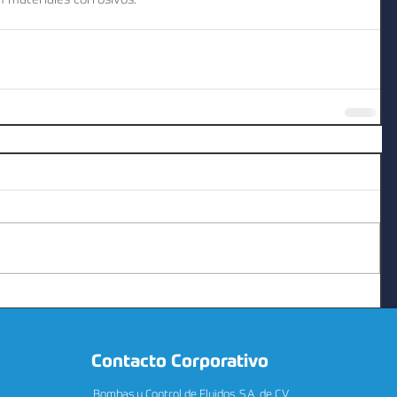
n materiales corrosivos.
Contacto Corporativo
Bombas y Control de Fluidos, S.A. de C.V.