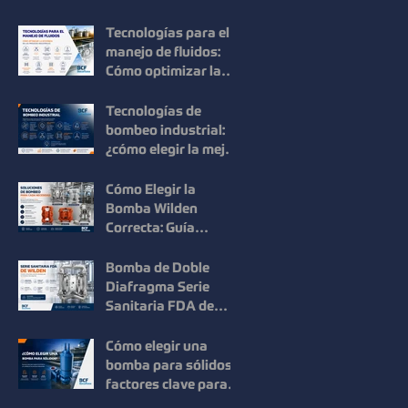
Mouvex: Precisión,
Higiene y Máxima
Tecnologías para el
Recuperación del
manejo de fluidos:
Producto
Cómo optimizar la
eficiencia en los
procesos
Tecnologías de
industriales
bombeo industrial:
¿cómo elegir la mejor
solución para cada
proceso?
Cómo Elegir la
Bomba Wilden
Correcta: Guía
Práctica para una
Selección Inteligente
Bomba de Doble
Diafragma Serie
Sanitaria FDA de
Wilden: Máxima
Higiene y
Cómo elegir una
Confiabilidad para
bomba para sólidos:
Procesos
factores clave para
Industriales
mejorar la eficiencia