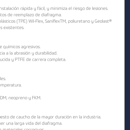
talación rápida y fácil, y minimiza el riesgo de lesiones.
stos de reemplazo de diafragma.
ásticos (TPE) Wil-Flex, SaniflexTM, poliuretano y Geolast®
 existentes.
e químicos agresivos.
cia a la abrasión y durabilidad.
ucida y PTFE de carrera completa.
les.
emperatura.
EPDM, neopreno y FKM.
esto de caucho de la mayor duración en la industria.
er una larga vida del diafragma.