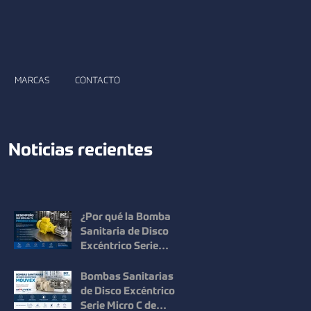
MARCAS
CONTACTO
Noticias recientes
¿Por qué la Bomba
Sanitaria de Disco
Excéntrico Serie
Micro C de Mouvex
ofrece un desempeño
Bombas Sanitarias
superior?
de Disco Excéntrico
Serie Micro C de