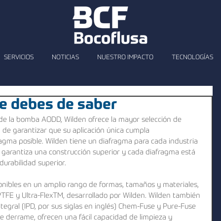
SERVICIOS
NOTICIAS
NUESTRO IMPACTO
TECNOLOGÍAS
ue debes de saber
de la bomba AODD, Wilden ofrece la mayor selección de 
de garantizar que su aplicación única cumpla 
gma posible. Wilden tiene un diafragma para cada industria 
en garantiza una construcción superior y cada diafragma está 
 durabilidad superior.
nibles en un amplio rango de formas, tamaños y materiales, 
 PTFE y Ultra-FlexTM, desarrollado por Wilden. Wilden también 
ntegral (IPD, por sus siglas en inglés) Chem-Fuse y Pure-Fuse 
e derrame, ofrecen una fácil capacidad de limpieza y 