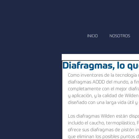
INICIO
NOSOTROS
Diafragmas, lo q
Como inventores de la tecnología 
diafragmas AODD del mundo, a fin 
completamente con el mejor diafra
y aplicación, y la calidad de Wild
diseñado con una larga vida útil y
Los diafragmas Wilden están dispo
incluido el caucho, termoplástico,
ofrece sus diafragmas de pistón i
que eliminan los posibles puntos d