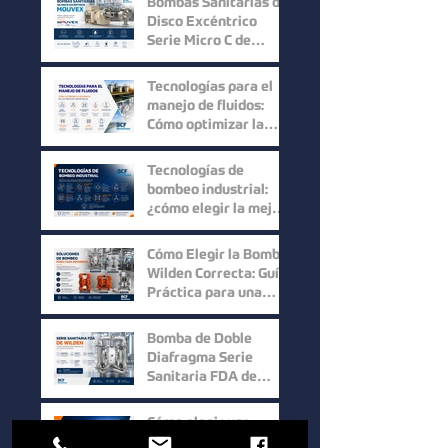
Bombas Sanitarias de
superior?
Disco Excéntrico
Serie Micro C de
Mouvex: Precisión,
Higiene y Máxima
Tecnologías para el
Recuperación del
manejo de fluidos:
Producto
Cómo optimizar la
eficiencia en los
procesos industriales
Tecnologías de
bombeo industrial:
¿cómo elegir la mejor
solución para cada
proceso?
Cómo Elegir la Bomba
Wilden Correcta: Guía
Práctica para una
Selección Inteligente
Bomba de Doble
Diafragma Serie
Sanitaria FDA de
Wilden: Máxima
Higiene y
Cómo elegir una
Confiabilidad para
bomba para sólidos: