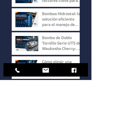
factores clave para
mejorar la eficiencia
en procesos
Bombas Hidrostal: la
industriales
solución eficiente
para el manejo de
sólidos y aguas
residuales
Bomba de Doble
Tornillo Serie UTS de
Waukesha Cherry-
Burrell: Máxima
Eficiencia para el
Cómo elegir una
Manejo de Fluidos de
bomba sanitaria para
Alta Viscosidad
procesos industriales:
guía para mejorar la
eficiencia y la calidad.
1
/
39
Bocoflusa
®