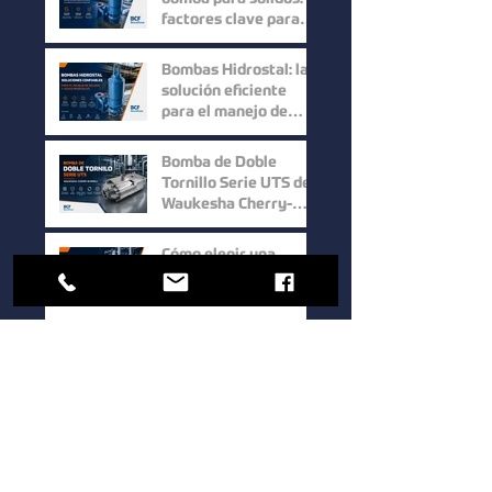
Procesos Industriales
factores clave para
mejorar la eficiencia
en procesos
Bombas Hidrostal: la
industriales
solución eficiente
para el manejo de
sólidos y aguas
residuales
Bomba de Doble
Tornillo Serie UTS de
Waukesha Cherry-
Burrell: Máxima
Eficiencia para el
Cómo elegir una
Manejo de Fluidos de
bomba sanitaria para
Alta Viscosidad
procesos industriales:
guía para mejorar la
eficiencia y la calidad.
1
/
39
Bocoflusa
®