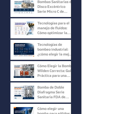
ofrece un desempeño
Bombas Sanitarias de
superior?
Disco Excéntrico
Serie Micro C de
Mouvex: Precisión,
Higiene y Máxima
Tecnologías para el
Recuperación del
manejo de fluidos:
Producto
Cómo optimizar la
eficiencia en los
procesos industriales
Tecnologías de
bombeo industrial:
¿cómo elegir la mejor
solución para cada
proceso?
Cómo Elegir la Bomba
Wilden Correcta: Guía
Práctica para una
Selección Inteligente
Bomba de Doble
Diafragma Serie
Sanitaria FDA de
Wilden: Máxima
Higiene y
Cómo elegir una
Confiabilidad para
bomba para sólidos: