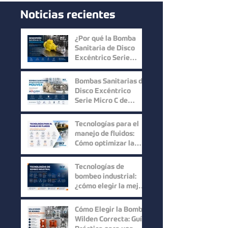
Noticias recientes
¿Por qué la Bomba
Sanitaria de Disco
Excéntrico Serie
Micro C de Mouvex
ofrece un desempeño
Bombas Sanitarias de
superior?
Disco Excéntrico
Serie Micro C de
Mouvex: Precisión,
Higiene y Máxima
Tecnologías para el
Recuperación del
manejo de fluidos:
Producto
Cómo optimizar la
eficiencia en los
procesos industriales
Tecnologías de
bombeo industrial:
¿cómo elegir la mejor
solución para cada
proceso?
Cómo Elegir la Bomba
Wilden Correcta: Guía