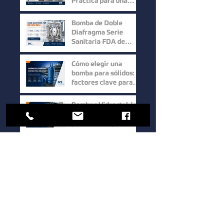
Práctica para una
Selección Inteligente
Bomba de Doble
Diafragma Serie
Sanitaria FDA de
Wilden: Máxima
Higiene y
Cómo elegir una
Confiabilidad para
bomba para sólidos:
Procesos Industriales
factores clave para
mejorar la eficiencia
en procesos
Bombas Hidrostal: la
industriales
solución eficiente
para el manejo de
sólidos y aguas
residuales
Bomba de Doble
Tornillo Serie UTS de
Waukesha Cherry-
Burrell: Máxima
Eficiencia para el
Cómo elegir una
Manejo de Fluidos de
bomba sanitaria para
Alta Viscosidad
procesos industriales:
guía para mejorar la