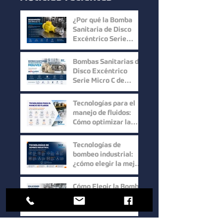
¿Por qué la Bomba
Sanitaria de Disco
Excéntrico Serie
Micro C de Mouvex
ofrece un desempeño
Bombas Sanitarias de
superior?
Disco Excéntrico
Serie Micro C de
Mouvex: Precisión,
Higiene y Máxima
Tecnologías para el
Recuperación del
manejo de fluidos:
Producto
Cómo optimizar la
eficiencia en los
procesos industriales
Tecnologías de
bombeo industrial:
¿cómo elegir la mejor
solución para cada
proceso?
Cómo Elegir la Bomba
Wilden Correcta: Guía
Práctica para una
Selección Inteligente