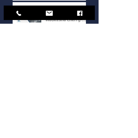
sólidos y aguas
residuales
Bomba de Doble
Tornillo Serie UTS de
Waukesha Cherry-
Burrell: Máxima
Eficiencia para el
Cómo elegir una
Manejo de Fluidos de
bomba sanitaria para
Alta Viscosidad
procesos industriales:
guía para mejorar la
eficiencia y la calidad.
1
/
39
Bocoflusa
®
Somos una empresa de valores y
principios que constituyen la
personalidad y apuesta firme por la
calidad de nuestros productos y