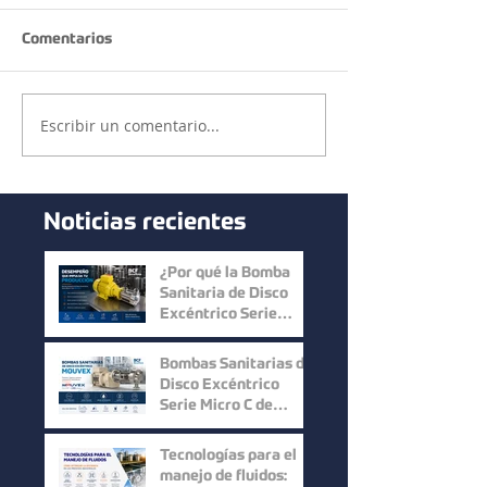
Comentarios
Escribir un comentario...
Noticias recientes
¿Por qué la Bomba
Sanitaria de Disco
Excéntrico Serie
Micro C de Mouvex
ofrece un desempeño
Bombas Sanitarias de
superior?
Disco Excéntrico
Serie Micro C de
Mouvex: Precisión,
Higiene y Máxima
Tecnologías para el
Recuperación del
manejo de fluidos: