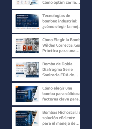
Producto
Cómo optimizar la
eficiencia en los
procesos industriales
Tecnologías de
bombeo industrial:
¿cómo elegir la mejor
solución para cada
proceso?
Cómo Elegir la Bomba
Wilden Correcta: Guía
Práctica para una
Selección Inteligente
Bomba de Doble
Diafragma Serie
Sanitaria FDA de
Wilden: Máxima
Higiene y
Cómo elegir una
Confiabilidad para
bomba para sólidos:
Procesos Industriales
factores clave para
mejorar la eficiencia
en procesos
Bombas Hidrostal: la
industriales
solución eficiente
para el manejo de