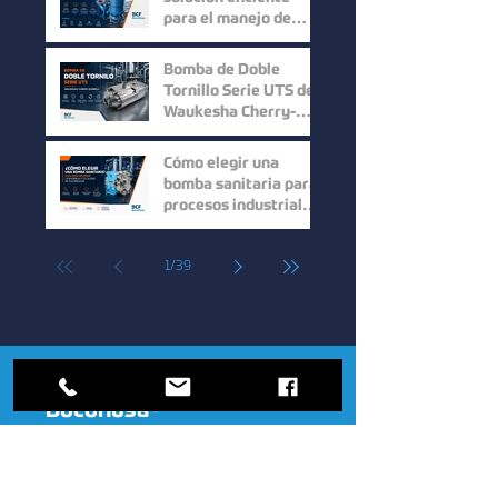
para el manejo de
sólidos y aguas
residuales
Bomba de Doble
Tornillo Serie UTS de
Waukesha Cherry-
Burrell: Máxima
Eficiencia para el
Cómo elegir una
Manejo de Fluidos de
bomba sanitaria para
Alta Viscosidad
procesos industriales:
guía para mejorar la
eficiencia y la calidad.
1
/
39
Bocoflusa
®
Somos una empresa de valores y
principios que constituyen la