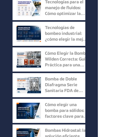
Tecnologías para el
Recuperación del
manejo de fluidos:
Producto
Cómo optimizar la
eficiencia en los
procesos industriales
Tecnologías de
bombeo industrial:
¿cómo elegir la mejor
solución para cada
proceso?
Cómo Elegir la Bomba
Wilden Correcta: Guía
Práctica para una
Selección Inteligente
Bomba de Doble
Diafragma Serie
Sanitaria FDA de
Wilden: Máxima
Higiene y
Cómo elegir una
Confiabilidad para
bomba para sólidos:
Procesos Industriales
factores clave para
mejorar la eficiencia
en procesos
Bombas Hidrostal: la
industriales
solución eficiente