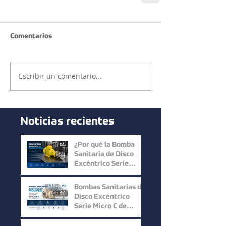
Comentarios
Escribir un comentario...
Noticias recientes
¿Por qué la Bomba
Sanitaria de Disco
Excéntrico Serie
Micro C de Mouvex
ofrece un desempeño
Bombas Sanitarias de
superior?
Disco Excéntrico
Serie Micro C de
Mouvex: Precisión,
Higiene y Máxima