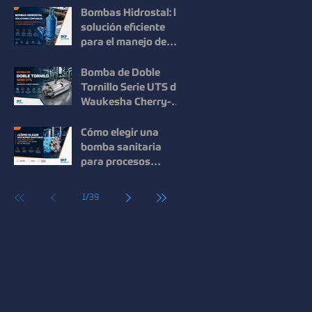
en procesos
Bombas Hidrostal: la
industriales
solución eficiente
para el manejo de
sólidos y aguas
residuales
Bomba de Doble
Tornillo Serie UTS de
Waukesha Cherry-
Burrell: Máxima
Eficiencia para el
Cómo elegir una
Manejo de Fluidos de
bomba sanitaria
Alta Viscosidad
para procesos
industriales: guía
para mejorar la
1
/
39
eficiencia y la
calidad.