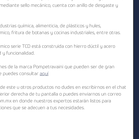
 mediante sello mecánico, cuenta con anillo de desgaste y 
dustrias química, alimenticia, de plásticos y hules, 
mico, fritura de botanas y cocinas industriales, entre otras.
ico serie TCD está construida con hierro dúctil y acero 
d y funcionalidad.
es de la marca Pompetravaini que pueden ser de gran 
ue puedes consultar 
aquí
de este u otros productos no dudes en escribirnos en el chat 
ferior derecha de tu pantalla o puedes enviarnos un correo 
om.mx en donde nuestros expertos estarán listos para 
ciones que se adecuen a tus necesidades. 