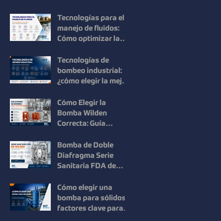
Mouvex: Precisión,
Higiene y Máxima
Tecnologías para el
Recuperación del
manejo de fluidos:
Producto
Cómo optimizar la
eficiencia en los
procesos
Tecnologías de
industriales
bombeo industrial:
¿cómo elegir la mejor
solución para cada
proceso?
Cómo Elegir la
Bomba Wilden
Correcta: Guía
Práctica para una
Selección Inteligente
Bomba de Doble
Diafragma Serie
Sanitaria FDA de
Wilden: Máxima
Higiene y
Cómo elegir una
Confiabilidad para
bomba para sólidos:
Procesos
factores clave para
Industriales
mejorar la eficiencia