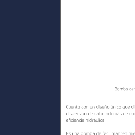
Bomba cent
Cuenta con un diseño único que dis
dispersión de calor, además de con
eficiencia hidráulica. 
Es una bomba de fácil mantenimien