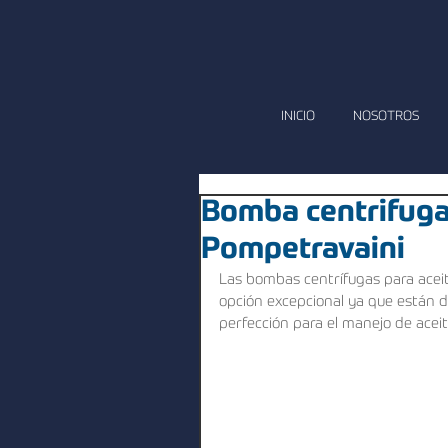
INICIO
NOSOTROS
Bomba centrifuga
Pompetravaini
Las bombas centrífugas para acei
opción excepcional ya que están di
perfección para el manejo de acei