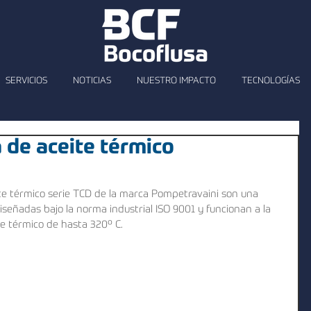
SERVICIOS
NOTICIAS
NUESTRO IMPACTO
TECNOLOGÍAS
 de aceite térmico
te térmico serie TCD de la marca Pompetravaini son una 
señadas bajo la norma industrial ISO 9001 y funcionan a la 
te térmico de hasta 320º C.