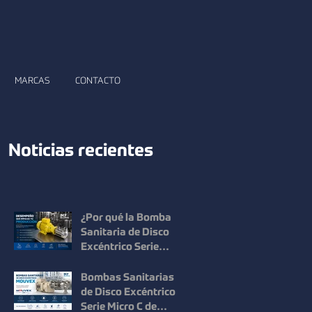
MARCAS
CONTACTO
Noticias recientes
¿Por qué la Bomba
Sanitaria de Disco
Excéntrico Serie
Micro C de Mouvex
ofrece un desempeño
Bombas Sanitarias
superior?
de Disco Excéntrico
Serie Micro C de