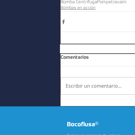
Bomba Centrífuga
Pompetravaini
Bombas en acción
Comentarios
Escribir un comentario...
Bocoflusa
®