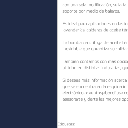
con una sola modificación, sellada
soporte por medio de baleros.
Es ideal para aplicaciones en las in
lavanderías, calderas de aceite tér
La bomba centrifuga de aceite térm
inoxidable que garantiza su calida
También contamos con más opcion
utilidad en distintas industrias, q
Si deseas más información acerca 
que se encuentra en la esquina in
electrónico a: ventas@bocoflusa.c
asesorarte y darte las mejores op
Etiquetas: