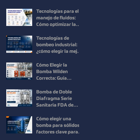
Mouvex: Precisión,
Higiene y Máxima
Tecnologías para el
Recuperación del
manejo de fluidos:
Producto
Cómo optimizar la
eficiencia en los
procesos
Tecnologías de
industriales
bombeo industrial:
¿cómo elegir la mejor
solución para cada
proceso?
Cómo Elegir la
Bomba Wilden
Correcta: Guía
Práctica para una
Selección Inteligente
Bomba de Doble
Diafragma Serie
Sanitaria FDA de
Wilden: Máxima
Higiene y
Cómo elegir una
Confiabilidad para
bomba para sólidos:
Procesos
factores clave para
Industriales
mejorar la eficiencia