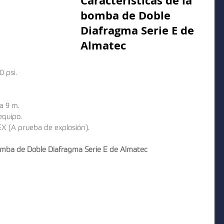
Características de la 
bomba de Doble 
Diafragma Serie E de 
Almatec
 psi.  
 
 9 m.  
equipo.  
 (A prueba de explosión). 
bomba de Doble Diafragma Serie E de Almatec
  