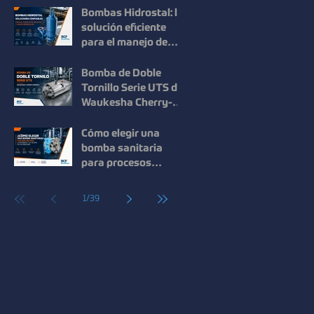
en procesos
Bombas Hidrostal: la
industriales
solución eficiente
para el manejo de
sólidos y aguas
residuales
Bomba de Doble
Tornillo Serie UTS de
Waukesha Cherry-
Burrell: Máxima
Eficiencia para el
Cómo elegir una
Manejo de Fluidos de
bomba sanitaria
Alta Viscosidad
para procesos
industriales: guía
para mejorar la
1
/
39
eficiencia y la
calidad.