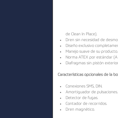
de Clean In Place).  
Dren sin necesidad de desmon
Diseño exclusivo completament
Manejo suave de su producto.
Norma ATEX por estándar (A p
Diafragmas sin pistón exterior
Características opcionales de la 
Conexiones SMS, DIN.  
Amortiguador de pulsaciones.
Detector de fugas.  
Contador de recorridos.  
Dren magnético. 