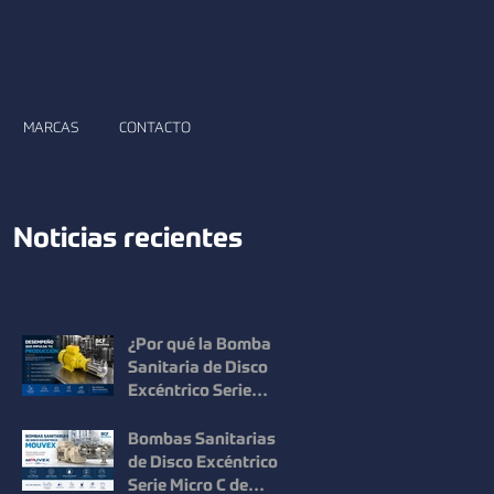
MARCAS
CONTACTO
Noticias recientes
¿Por qué la Bomba
Sanitaria de Disco
Excéntrico Serie
Micro C de Mouvex
ofrece un desempeño
Bombas Sanitarias
superior?
de Disco Excéntrico
Serie Micro C de