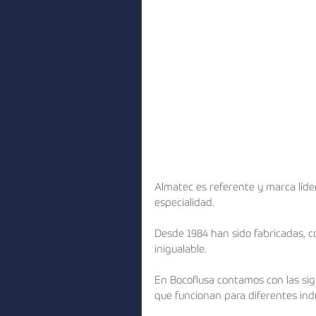
Almatec es referente y marca líd
especialidad.
Desde 1984 han sido fabricadas, c
inigualable.
En Bocoflusa contamos con las si
que funcionan para diferentes indu