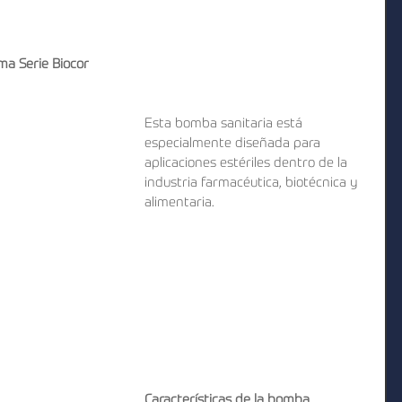
ma Serie Biocor
Esta bomba sanitaria está 
especialmente diseñada para 
aplicaciones estériles dentro de la 
industria farmacéutica, biotécnica y 
alimentaria.
Características de la bomba 