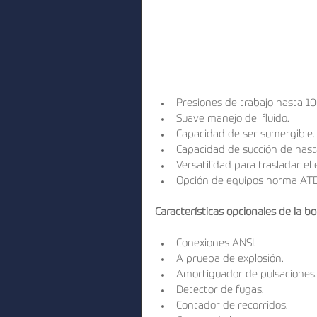
Presiones de trabajo hasta 100
Suave manejo del ﬂuido.  
Capacidad de ser sumergible. 
Capacidad de succión de hasta
Versatilidad para trasladar el 
Opción de equipos norma ATEX
Características opcionales de la 
Conexiones ANSI.  
A prueba de explosión.  
Amortiguador de pulsaciones.
Detector de fugas.  
Contador de recorridos.  