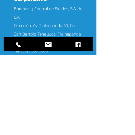
Bombas y Control de Fluidos, S.A. de
C.V.
Dirección: Av. Tlalnepantla 39, Col.
San Bartolo Tenayuca, Tlalnepantla
de Baz, Estado de México, C.P. 54150
Tel:
(55) 5587 5075
ventas@bocoflusa.com.mx
Aviso de Privacidad
Encuesta de satisfacción