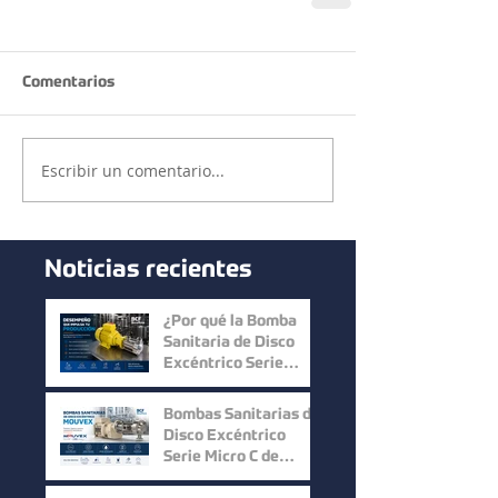
Comentarios
Escribir un comentario...
Noticias recientes
¿Por qué la Bomba
Sanitaria de Disco
Excéntrico Serie
Micro C de Mouvex
ofrece un desempeño
Bombas Sanitarias de
superior?
Disco Excéntrico
Serie Micro C de
Mouvex: Precisión,