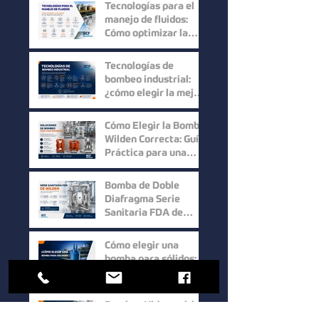
Higiene y Máxima
Tecnologías para el
Recuperación del
manejo de fluidos:
Producto
Cómo optimizar la
eficiencia en los
procesos industriales
Tecnologías de
bombeo industrial:
¿cómo elegir la mejor
solución para cada
proceso?
Cómo Elegir la Bomba
Wilden Correcta: Guía
Práctica para una
Selección Inteligente
Bomba de Doble
Diafragma Serie
Sanitaria FDA de
Wilden: Máxima
Higiene y
Cómo elegir una
Confiabilidad para
bomba para sólidos:
Procesos Industriales
factores clave para
mejorar la eficiencia
en procesos
Bombas Hidrostal: la
industriales