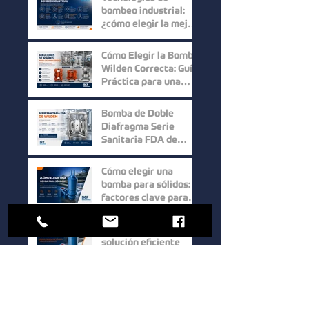
bombeo industrial:
¿cómo elegir la mejor
solución para cada
proceso?
Cómo Elegir la Bomba
Wilden Correcta: Guía
Práctica para una
Selección Inteligente
Bomba de Doble
Diafragma Serie
Sanitaria FDA de
Wilden: Máxima
Higiene y
Cómo elegir una
Confiabilidad para
bomba para sólidos:
Procesos Industriales
factores clave para
mejorar la eficiencia
en procesos
Bombas Hidrostal: la
industriales
solución eficiente
para el manejo de
sólidos y aguas
residuales
Bomba de Doble
Tornillo Serie UTS de