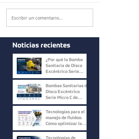
Escribir un comentario...
Noticias recientes
¿Por qué la Bomba
Sanitaria de Disco
Excéntrico Serie
Micro C de Mouvex
ofrece un desempeño
Bombas Sanitarias de
superior?
Disco Excéntrico
Serie Micro C de
Mouvex: Precisión,
Higiene y Máxima
Tecnologías para el
Recuperación del
manejo de fluidos:
Producto
Cómo optimizar la
eficiencia en los
procesos industriales
Tecnologías de