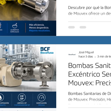
desempeño su
Descubre por qué la Bom
de Mouvex ofrece un des
constante, máxima recup
eficiencia sanitaria.
José Miguel
hace 3 días
3 min de l
Bombas Sanita
Excéntrico Se
Mouvex: Preci
Máxima Recup
Bombas Sanitarias de Di
Producto
de Mouvex: Precisión, H
Recuperación del Produ