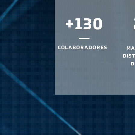
+130
COLABORADORES
MA
DIS
D