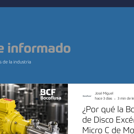
e informado
 de la industria
José Miguel
hace 3 días
3 min de l
¿Por qué la B
de Disco Excé
Micro C de Mo