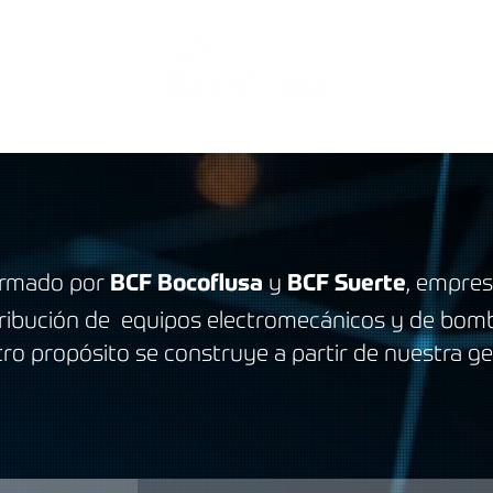
SERVICIOS
NOTICIAS
NUESTRO IMPACTO
TECNOLOGÍAS
ormado por
B
CF Bocoflusa
y
BCF Suerte
, empres
istribución de equipos electromecánicos y de bo
ro propósito se construye a partir de
nuestra gen