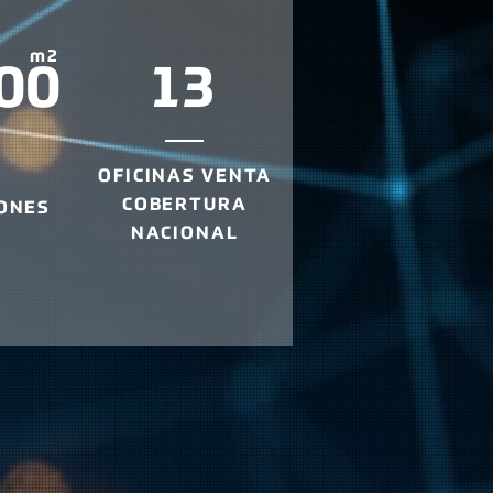
m2
00
13
OFICINAS VENTA
COBERTURA
ONES
NACIONAL