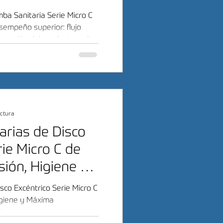
perior?
ba Sanitaria Serie Micro C
empeño superior: flujo
eración del producto y alta
ectura
rias de Disco
rie Micro C de
sión, Higiene y
eración del
sco Excéntrico Serie Micro C
igiene y Máxima
cto