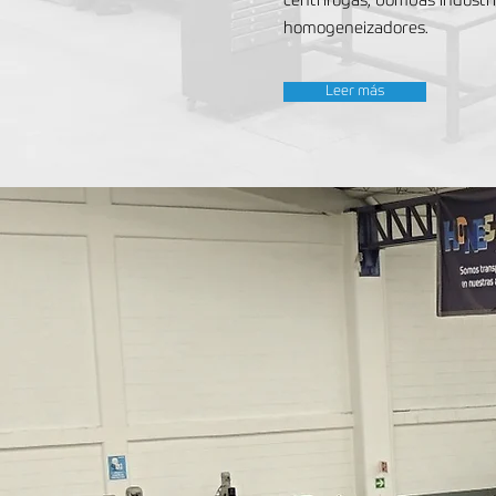
centrífugas, bombas industri
homogeneizadores.
Leer más