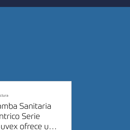
ectura
omba Sanitaria
ntrico Serie
uvex ofrece un